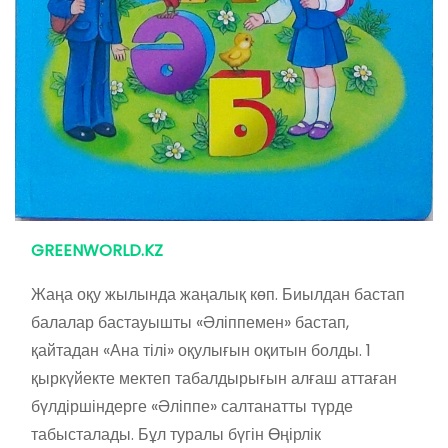
GREENWORLD.KZ
Жаңа оқу жылында жаңалық көп. Биылдан бастап
балалар бастауышты «Әліппемен» бастап,
қайтадан «Ана тілі» оқулығын оқитын болды. 1
қыркүйекте мектеп табалдырығын алғаш аттаған
бүлдіршіндерге «Әліппе» салтанатты түрде
табысталады. Бұл туралы бүгін Өңірлік