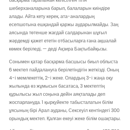
басқарма тарапынан келісілген тігін
шеберханаларына барып, балаларын киіндіре
алады. Айта кету керек, ата-аналардың
есепшотына ешқандай қаржы аударылмайды. Заң
аясында төтенше жағдай салдарынан шұғыл
жәрдемді қажет ететін отбасыларға ғана ақшалай
көмек беріледі, — деді Ақзира Бақтыбайқызы.
Сонымен қатар басқарма басшысы биыл облыста
6 мектеп пайдалануға берілетіндігін жеткізді. Оның
4-і мемлекеттік, 2-і жеке. Олардың 3-і жаңа оқу
жылында өз жұмысын басатаса, 3 мектептің
құрылысы жыл соңына дейін аяқталады деп
жоспарлануда. 1 қырқүйекте табысталатын білім
ұясының бірі Арал ауданы, Сексеуіл кентіндегі 300
орындық мектеп. Қалған екеуі жеке білім ошақтары.