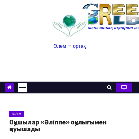
Әлем — ортақ
БІЛІМ
Оқушылар «Әліппе» оқулығымен
қауышады