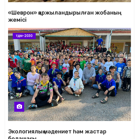
«Шеврон» қаржыландырылған жобаның
жемісі
ТДМ-2030
Экологиялық мәдениет һәм жастар
болашағы