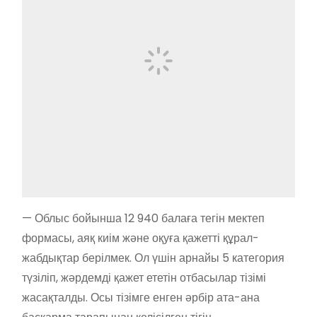
— Облыс бойынша 12 940 балаға тегін мектеп
формасы, аяқ киім және оқуға қажетті құрал-
жабдықтар берілмек. Ол үшін арнайы 5 категория
түзіліп, жәрдемді қажет ететін отбасылар тізімі
жасақталды. Осы тізімге енген әрбір ата-ана