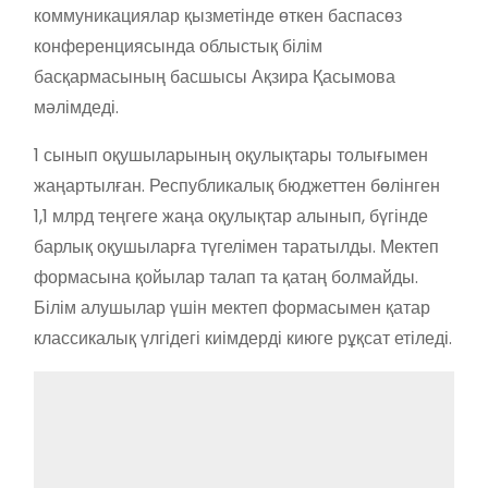
коммуникациялар қызметінде өткен баспасөз
конференциясында облыстық білім
басқармасының басшысы Ақзира Қасымова
мәлімдеді.
1 сынып оқушыларының оқулықтары толығымен
жаңартылған. Республикалық бюджеттен бөлінген
1,1 млрд теңгеге жаңа оқулықтар алынып, бүгінде
барлық оқушыларға түгелімен таратылды. Мектеп
формасына қойылар талап та қатаң болмайды.
Білім алушылар үшін мектеп формасымен қатар
классикалық үлгідегі киімдерді киюге рұқсат етіледі.