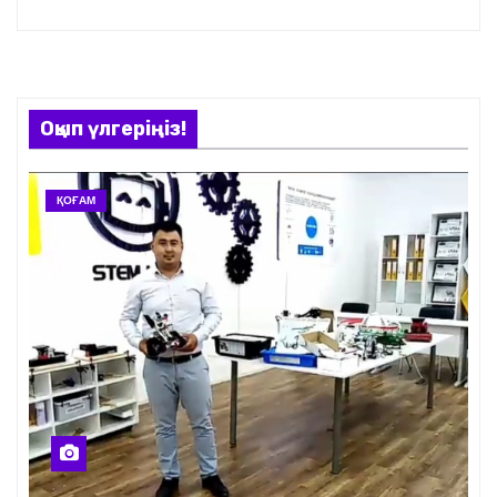
Оқып үлгеріңіз!
ҚОҒАМ