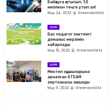
Байқауға қатысып, 1,5
и
миллион теңге ұтып ал!
Мар 24, 2022
Greenworld.kz
я
п
БІЛІМ
Бас педагог көктемгі
о
демалыс мерзімін
хабарлады
з
Мар 15, 2022
Greenworld.kz
а
БІЛІМ
п
Мектеп оқушыларына
арналған STEAM
и
зертханасы ашылды
Мар 11, 2022
Greenworld.kz
с
я