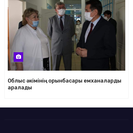
Облыс әкімінің орынбасары емханаларды
аралады