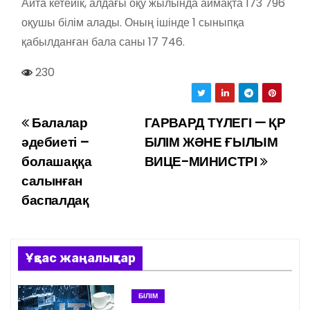
Айта кетейік, алдағы оқу жылында аймақта 173 796
оқушы білім алады. Оның ішінде 1 сыныпқа
қабылданған бала саны 17 746.
230
Балалар
ГАРВАРД ТҮЛЕГІ — ҚР
Н
әдебиеті –
БІЛІМ ЖӘНЕ ҒЫЛЫМ
а
болашаққа
ВИЦЕ-МИНИСТРІ
салынған
в
баспалдақ
и
г
Ұқсас жаңалықтар
а
ц
БІЛІМ